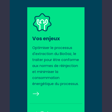
Vos enjeux
Optimiser le processus
d'extraction du BioGaz, le
traiter pour être conforme
aux normes de réinjection
et minimiser la
consommation
énergétique du processus.